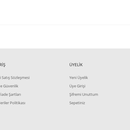
RİŞ
ÜYELİK
i Satış Sözleşmesi
Yeni Üyelik
 ve Güvenlik
Üye Girişi
 İade Şartları
Şifremi Unuttum
Veriler Politikası
Sepetiniz