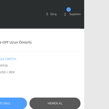
Giriş
Sepetim
 ON-OFF Uzun Ömürlü
GLE SWITCH
UVY26
 USD + KDV
TE EKLE
HEMEN AL