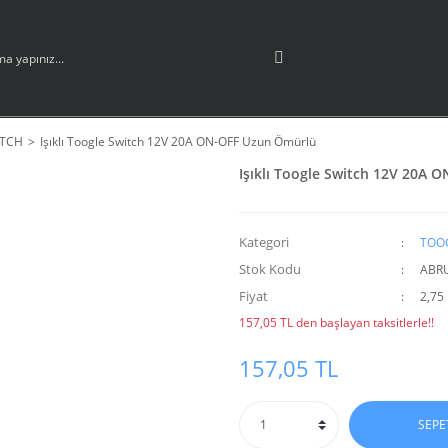
ITCH
Işıklı Toogle Switch 12V 20A ON-OFF Uzun Ömürlü
Işıklı Toogle Switch 12V 20A
Kategori
TOO
Stok Kodu
ABR
Fiyat
2,75
157,05 TL den başlayan taksitlerle!!
157,05 TL
SEPE