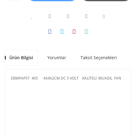
Ürün Bilgisi
Yorumlar
Taksit Seçenekleri
Ön
EBMPAPST 405 4X4X2CM DC 5 VOLT KALİTELİ MUADİL FAN