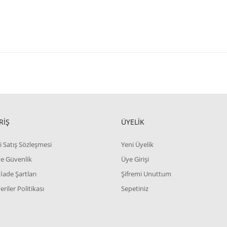
RİŞ
ÜYELİK
i Satış Sözleşmesi
Yeni Üyelik
 ve Güvenlik
Üye Girişi
 İade Şartları
Şifremi Unuttum
Veriler Politikası
Sepetiniz