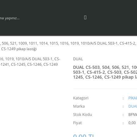
 506, 521, 1009, 1011, 1014, 1015, 1016, 1019, 1010/A/S DUAL 503-1, CS-415-2,
 CS-1249 pikap lastiği
DUAL
DUAL CS-503, 504, 506, 521, 10
503-1, CS-415-2, CS-503, CS-50
1245, CS-1246, CS-1249 pikap l
Kategori
PİKA
Marka
DUA
Stok Kodu
BFN
Fiyat
0,00
0,00 TL