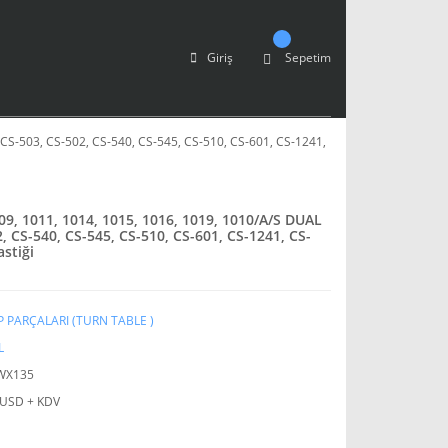
Giriş
Sepetim
 CS-503, CS-502, CS-540, CS-545, CS-510, CS-601, CS-1241,
09, 1011, 1014, 1015, 1016, 1019, 1010/A/S DUAL
2, CS-540, CS-545, CS-510, CS-601, CS-1241, CS-
astiği
P PARÇALARI (TURN TABLE )
L
WX135
 USD + KDV