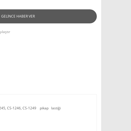
GELİNCE HABER VER
ılaştır
1245, CS-1246, CS-1249 pikap lastiği