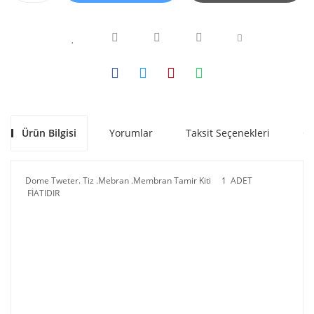
Ürün Bilgisi
Yorumlar
Taksit Seçenekleri
Ön
Dome Tweter. Tiz .Mebran .Membran Tamir Kiti 1 ADET
FİATIDIR