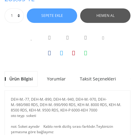
SEPETE EKLE
HEMEN AL
Ürün Bilgisi
Yorumlar
Taksit Seçenekleri
Ön
DEH-M.-77, DEH-M.-890, DEH-M.-940, DEH-M.-970, DEH-
M.-980/980 RDS, DEH-M.-990/990 RDS, KEH-M. 8000 RDS, KEH-M.
8500 RDS, KEH-M. 9500 RDS, KEH-P 6000-KEH 7000
oto teyp soketi
not: Soket aynıdır Kablo renk diziliş sırası farklıdır.Teybinizin
şemasına göre bağlayınız