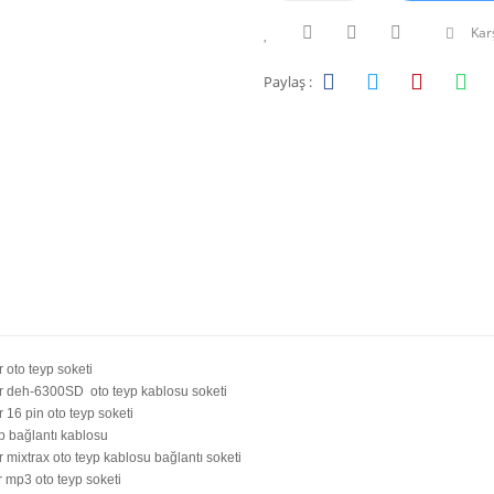
Karş
Paylaş :
 oto teyp soketi
r deh-6300SD oto teyp kablosu soketi
 16 pin oto teyp soketi
p bağlantı kablosu
 mixtrax oto teyp kablosu bağlantı soketi
 mp3 oto teyp soketi