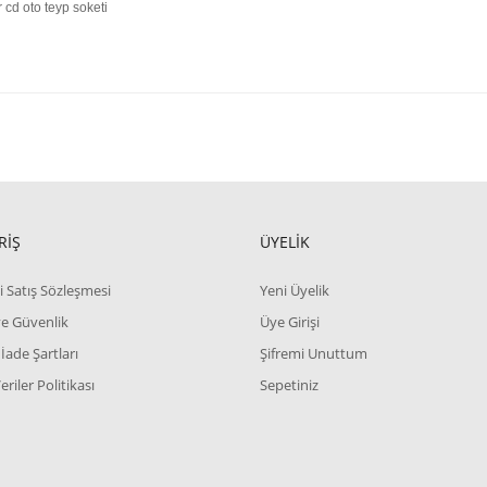
 cd oto teyp soketi
RİŞ
ÜYELİK
i Satış Sözleşmesi
Yeni Üyelik
 ve Güvenlik
Üye Girişi
 İade Şartları
Şifremi Unuttum
Veriler Politikası
Sepetiniz