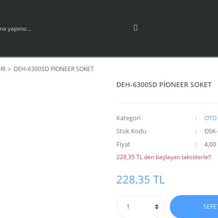
Rİ
DEH-6300SD PİONEER SOKET
DEH-6300SD PİONEER SOKET
Kategori
OTO 
Stok Kodu
OSK-
Fiyat
4,00
228,35 TL den başlayan taksitlerle!!
228,35 TL
SEPE