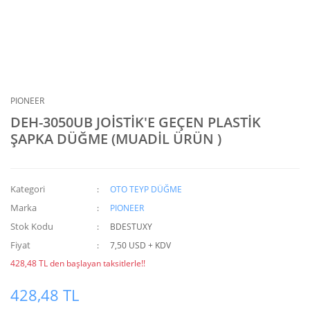
PIONEER
DEH-3050UB JOİSTİK'E GEÇEN PLASTİK
ŞAPKA DÜĞME (MUADİL ÜRÜN )
Kategori
OTO TEYP DÜĞME
Marka
PIONEER
Stok Kodu
BDESTUXY
Fiyat
7,50 USD + KDV
428,48 TL den başlayan taksitlerle!!
428,48 TL