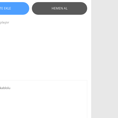
TE EKLE
HEMEN AL
ılaştır
ablolu