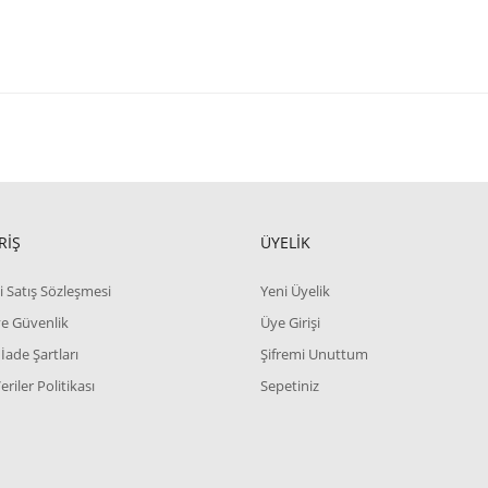
RİŞ
ÜYELİK
i Satış Sözleşmesi
Yeni Üyelik
 ve Güvenlik
Üye Girişi
 İade Şartları
Şifremi Unuttum
Veriler Politikası
Sepetiniz