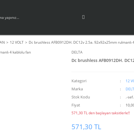
AN
12 VOLT
Dc brushless AFB0912DH. DC12v 2.5a. 92x92x25mm rulmanlı 4 
DELTA
Dc brushless AFB0912DH. DC12
Kategori
12 V
Marka
DEL
Stok Kodu
.-sef
Fiyat
10,0
571,30 TL den başlayan taksitlerle!!
571,30 TL