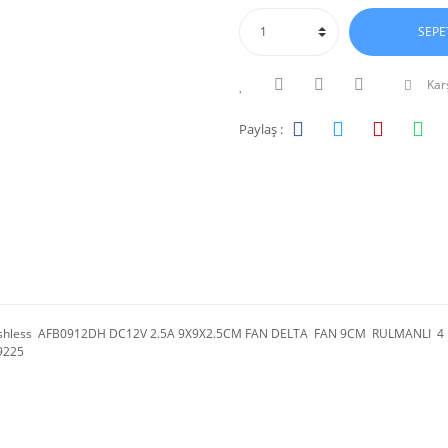
SEPE
Karş
Paylaş :
shless AFB0912DH DC12V 2.5A 9X9X2.5CM FAN DELTA FAN 9CM RULMANLI 4 k
9225