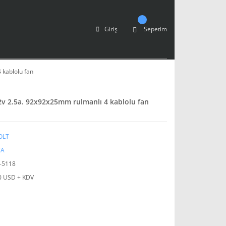
Giriş
Sepetim
kablolu fan
v 2.5a. 92x92x25mm rulmanlı 4 kablolu fan
OLT
TA
.-5118
0 USD + KDV