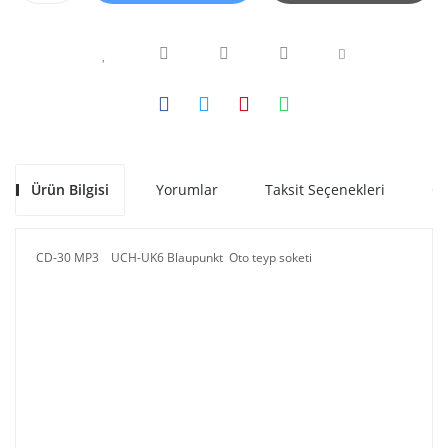
Ürün Bilgisi
Yorumlar
Taksit Seçenekleri
Ön
CD-30 MP3 UCH-UK6 Blaupunkt Oto teyp soketi