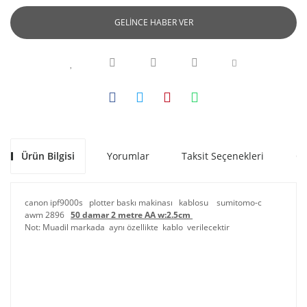
GELİNCE HABER VER
Ürün Bilgisi
Yorumlar
Taksit Seçenekleri
Ön
canon ipf9000s plotter baskı makinası kablosu sumitomo-c
awm 2896
50 damar 2 metre AA w:2.5cm
Not: Muadil markada aynı özellikte kablo verilecektir