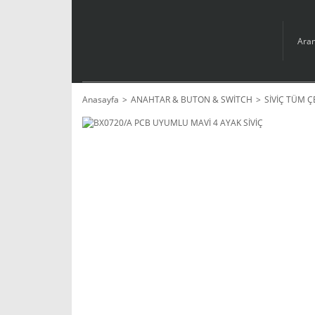
Anasayfa
ANAHTAR & BUTON & SWİTCH
SİVİÇ TÜM Ç