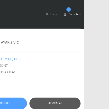
Giriş
Sepetim
AYAK SİVİÇ
Ç TÜM ÇEŞİDLER
SX467
 USD + KDV
TE EKLE
HEMEN AL