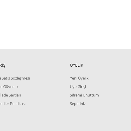
RİŞ
ÜYELİK
i Satış Sözleşmesi
Yeni Üyelik
 ve Güvenlik
Üye Girişi
 İade Şartları
Şifremi Unuttum
Veriler Politikası
Sepetiniz