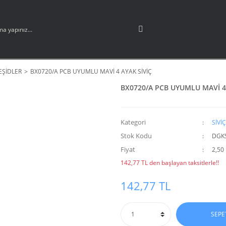
EŞİDLER
BX0720/A PCB UYUMLU MAVİ 4 AYAK SİVİÇ
BX0720/A PCB UYUMLU MAVİ 4 
Kategori
SİVİ
Stok Kodu
DGK
Fiyat
2,50
142,77 TL den başlayan taksitlerle!!
142,77 TL
SEPE