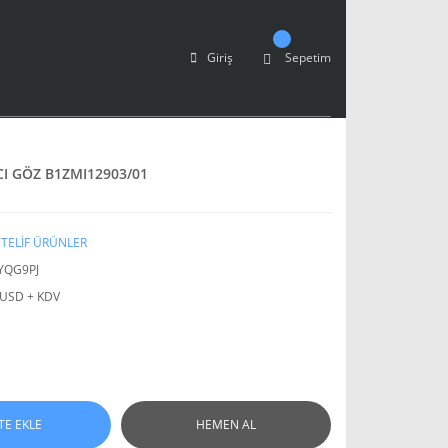
Giriş
Sepetim
CI GÖZ B1ZMI12903/01
TELİF ÜRÜNLER
YQG9PJ
 USD + KDV
TE EKLE
HEMEN AL