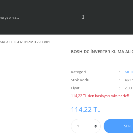
MA ALICI GÖZ B1ZMI12903/01
BOSH DC İNVERTER KLİMA ALI
Kategori
MUH
Stok Kodu
4JZC
Fiyat
2,00
114,22 TL den başlayan taksitlerle!!
114,22 TL
SEPE