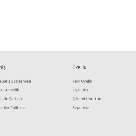
RİŞ
ÜYELİK
i Satış Sözleşmesi
Yeni Üyelik
 ve Güvenlik
Üye Girişi
 İade Şartları
Şifremi Unuttum
Veriler Politikası
Sepetiniz