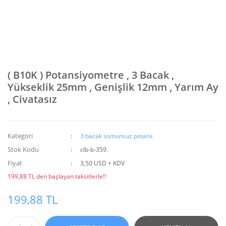
( B10K ) Potansiyometre , 3 Bacak ,
Yükseklik 25mm , Genişlik 12mm , Yarım Ay
, Civatasız
Kategori
3 bacak somunsuz potans
Stok Kodu
clb-b-359.
Fiyat
3,50 USD + KDV
199,88 TL den başlayan taksitlerle!!
199,88 TL