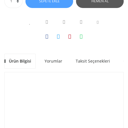
SEPETE EKLE
HEMEN AL
Ürün Bilgisi
Yorumlar
Taksit Seçenekleri
Ön