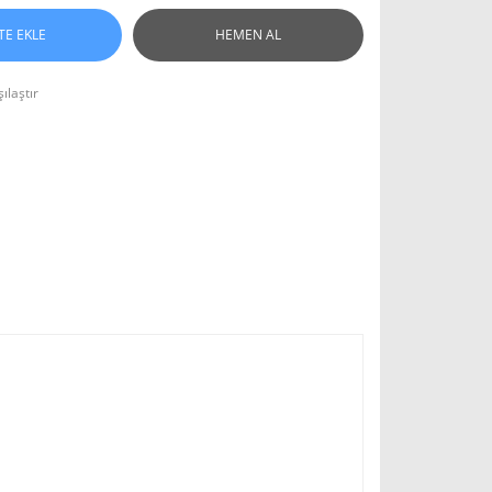
TE EKLE
HEMEN AL
ılaştır