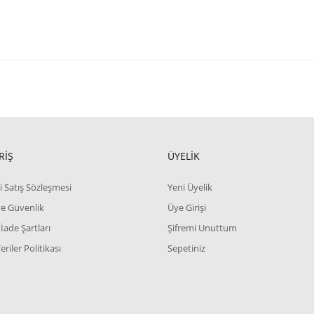
RİŞ
ÜYELİK
i Satış Sözleşmesi
Yeni Üyelik
 ve Güvenlik
Üye Girişi
 İade Şartları
Şifremi Unuttum
Veriler Politikası
Sepetiniz