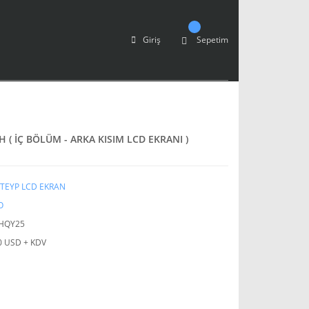
Giriş
Sepetim
 ( İÇ BÖLÜM - ARKA KISIM LCD EKRANI )
TEYP LCD EKRAN
O
HQY25
0 USD + KDV