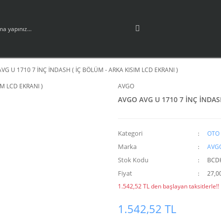
VG U 1710 7 İNÇ İNDASH ( İÇ BÖLÜM - ARKA KISIM LCD EKRANI )
AVGO
AVGO AVG U 1710 7 İNÇ İNDASH
Kategori
OTO 
Marka
AVG
Stok Kodu
BCD
Fiyat
27,0
1.542,52 TL den başlayan taksitlerle!!
1.542,52 TL