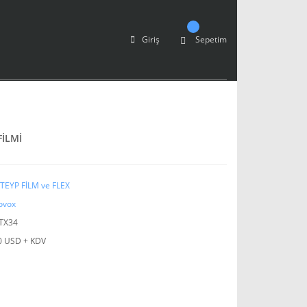
Giriş
Sepetim
FİLMİ
TEYP FİLM ve FLEX
ovox
TX34
0 USD + KDV