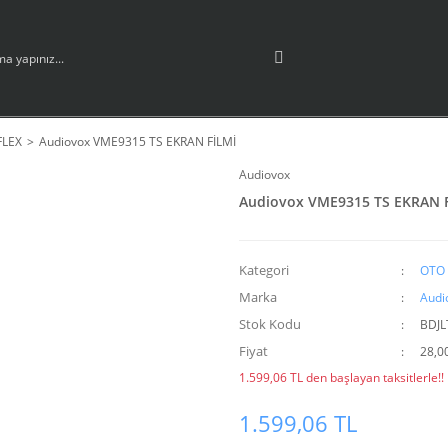
FLEX
Audiovox VME9315 TS EKRAN FİLMİ
Audiovox
Audiovox VME9315 TS EKRAN 
Kategori
OTO 
Marka
Audi
Stok Kodu
BDJL
Fiyat
28,0
1.599,06 TL den başlayan taksitlerle!!
1.599,06 TL