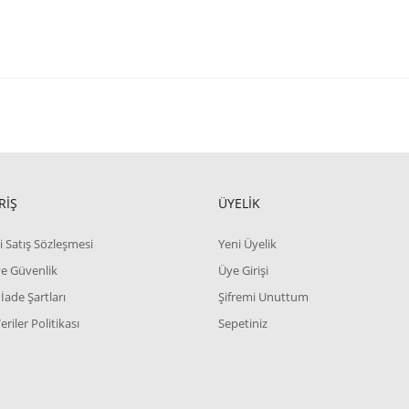
RİŞ
ÜYELİK
i Satış Sözleşmesi
Yeni Üyelik
 ve Güvenlik
Üye Girişi
 İade Şartları
Şifremi Unuttum
Veriler Politikası
Sepetiniz