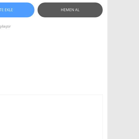
TE EKLE
HEMEN AL
ılaştır