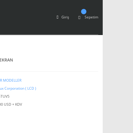
Giriş
Sepetim
 EKRAN
ER MODELLER
ux Corporation ( LCD )
STUV5
00 USD + KDV