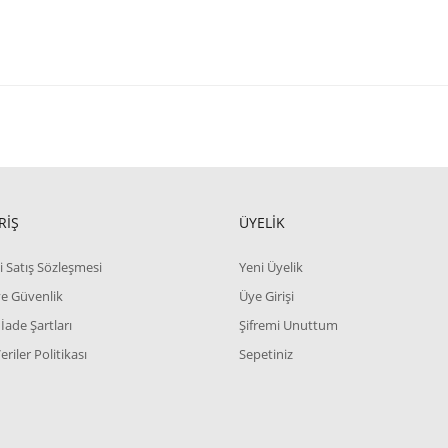
RİŞ
ÜYELİK
i Satış Sözleşmesi
Yeni Üyelik
 ve Güvenlik
Üye Girişi
 İade Şartları
Şifremi Unuttum
Veriler Politikası
Sepetiniz