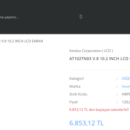
 V.8 10.2 INCH LCD EKRAN
Innolux Corporation ( LCD )
AT102TN03 V.8 10.2 INCH LCD
Kategori
DİĞ
Marka
Innol
Stok Kodu
HKP
Fiyat
120,
6.853,12 TL den başlayan taksitlerle!!
6.853,12 TL