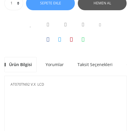
SEPETE EKLE
HEMEN AL
Ürün Bilgisi
Yorumlar
Taksit Seçenekleri
Ön
AT070TN92 V.X LCD