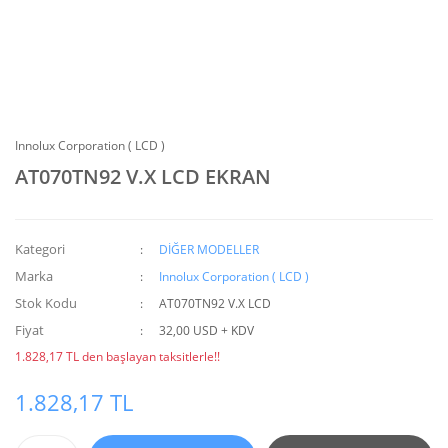
Innolux Corporation ( LCD )
AT070TN92 V.X LCD EKRAN
Kategori
DİĞER MODELLER
Marka
Innolux Corporation ( LCD )
Stok Kodu
AT070TN92 V.X LCD
Fiyat
32,00 USD + KDV
1.828,17 TL den başlayan taksitlerle!!
1.828,17 TL