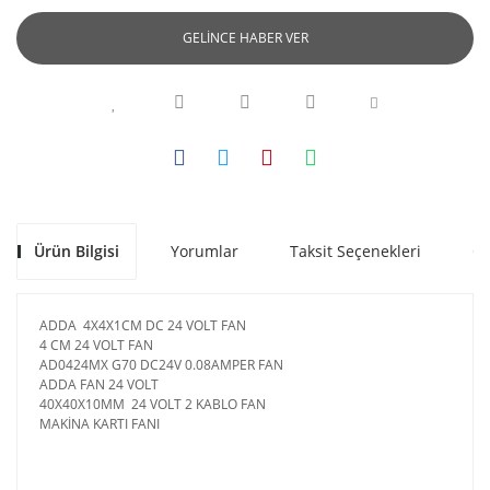
GELİNCE HABER VER
Ürün Bilgisi
Yorumlar
Taksit Seçenekleri
Ön
ADDA 4X4X1CM DC 24 VOLT FAN
4 CM 24 VOLT FAN
AD0424MX G70 DC24V 0.08AMPER FAN
ADDA FAN 24 VOLT
40X40X10MM 24 VOLT 2 KABLO FAN
MAKİNA KARTI FANI