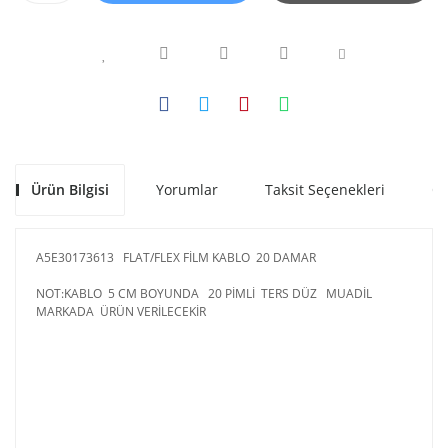
Ürün Bilgisi
Yorumlar
Taksit Seçenekleri
Ön
A5E30173613 FLAT/FLEX FİLM KABLO 20 DAMAR
NOT:KABLO 5 CM BOYUNDA 20 PİMLİ TERS DÜZ MUADİL
MARKADA ÜRÜN VERİLECEKİR