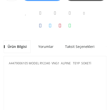
Ürün Bilgisi
Yorumlar
Taksit Seçenekleri
Ön
A4479006105 MODEL RY2340 VNG1 ALPINE TEYP SOKETİ