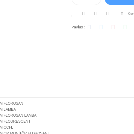
Karş
Paylaş :
M FLOROSAN
M LAMBA
M FLOROSAN LAMBA
M FLOURESCENT
M CCFL
M CM MONİTÖR FLOROSANI