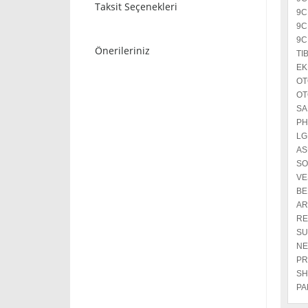
Taksit Seçenekleri
9C
9
9C
Önerileriniz
TI
EK
OT
OT
SA
PH
LG
AS
SO
VE
BE
AR
RE
SU
NE
PR
SH
PA