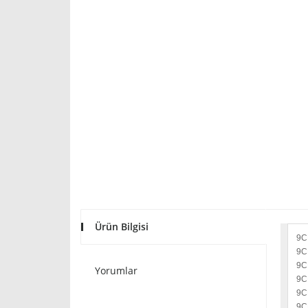
Ürün Bilgisi
9C
9C
9C
Yorumlar
9C
9C
9C