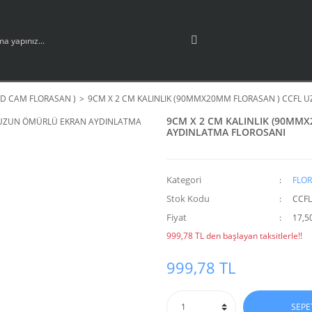
CD CAM FLORASAN )
9CM X 2 CM KALINLIK (90MMX20MM FLORASAN ) CCFL
9CM X 2 CM KALINLIK (90MM
AYDINLATMA FLOROSANI
Kategori
FLOR
Stok Kodu
CCF
Fiyat
17,5
999,78 TL den başlayan taksitlerle!!
999,78 TL
SEPE