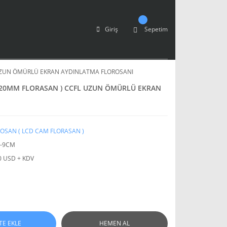
Giriş
Sepetim
 UZUN ÖMÜRLÜ EKRAN AYDINLATMA FLOROSANI
X20MM FLORASAN ) CCFL UZUN ÖMÜRLÜ EKRAN
OSAN ( LCD CAM FLORASAN )
L-9CM
0 USD + KDV
TE EKLE
HEMEN AL