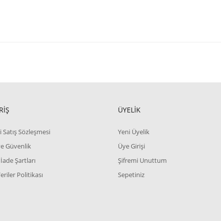
RİŞ
ÜYELİK
i Satış Sözleşmesi
Yeni Üyelik
 ve Güvenlik
Üye Girişi
 İade Şartları
Şifremi Unuttum
Veriler Politikası
Sepetiniz