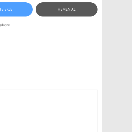
TE EKLE
HEMEN AL
ılaştır