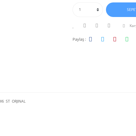
SEPE
Karş
Paylaş :
W6 ST ORJINAL