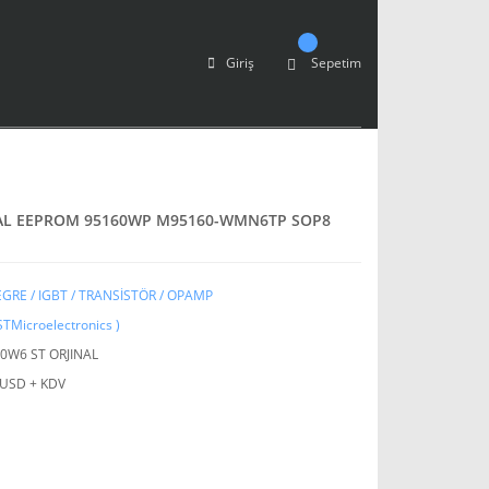
Giriş
Sepetim
NAL EEPROM 95160WP M95160-WMN6TP SOP8
GRE / IGBT / TRANSİSTÖR / OPAMP
STMicroelectronics )
0W6 ST ORJINAL
 USD + KDV