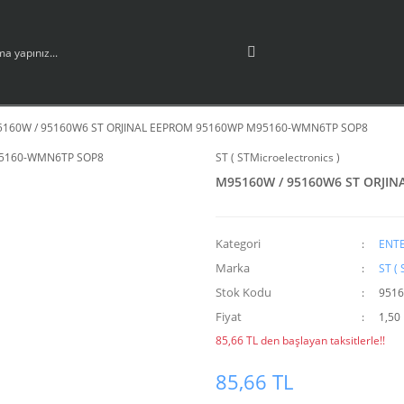
160W / 95160W6 ST ORJINAL EEPROM 95160WP M95160-WMN6TP SOP8
ST ( STMicroelectronics )
M95160W / 95160W6 ST ORJI
Kategori
ENTE
Marka
ST ( 
Stok Kodu
9516
Fiyat
1,50
85,66 TL den başlayan taksitlerle!!
85,66 TL