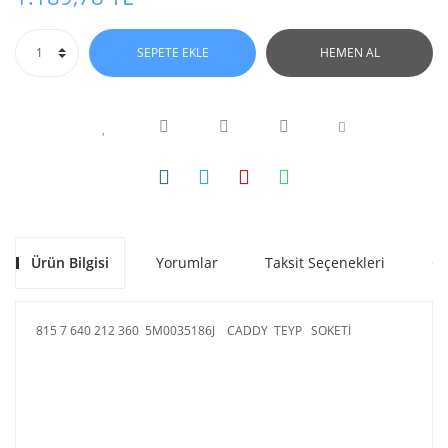
SEPETE EKLE
HEMEN AL
Ürün Bilgisi
Yorumlar
Taksit Seçenekleri
Ön
815 7 640 212 360 5M0035186J CADDY TEYP SOKETİ