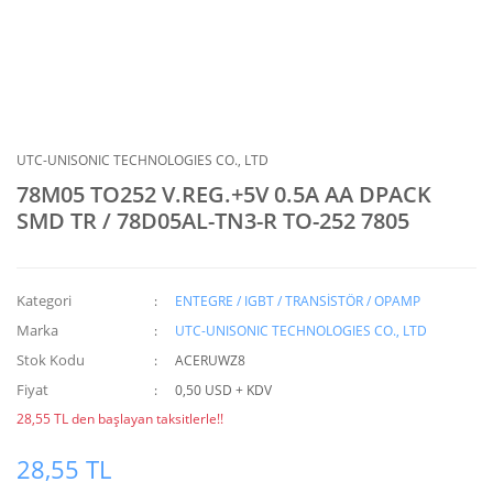
UTC-UNISONIC TECHNOLOGIES CO., LTD
78M05 TO252 V.REG.+5V 0.5A AA DPACK
SMD TR / 78D05AL-TN3-R TO-252 7805
Kategori
ENTEGRE / IGBT / TRANSİSTÖR / OPAMP
Marka
UTC-UNISONIC TECHNOLOGIES CO., LTD
Stok Kodu
ACERUWZ8
Fiyat
0,50 USD + KDV
28,55 TL den başlayan taksitlerle!!
28,55 TL