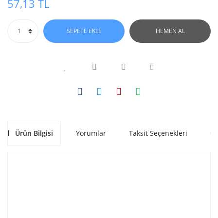
57,13 TL
SEPETE EKLE
HEMEN AL
Ürün Bilgisi
Yorumlar
Taksit Seçenekleri
Ön