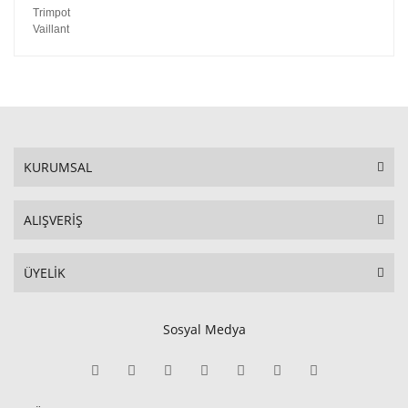
Trimpot
Vaillant
KURUMSAL
ALIŞVERİŞ
ÜYELİK
Sosyal Medya