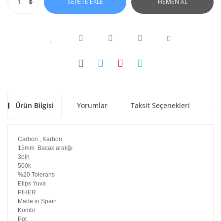
SEPETE EKLE
HEMEN AL
Ürün Bilgisi
Yorumlar
Taksit Seçenekleri
Ön
Carbon , Karbon
15mm Bacak aralığı
3pin
500k
%20 Tolerans
Elips Yuva
PIHER
Made in Spain
Kombi
Pot