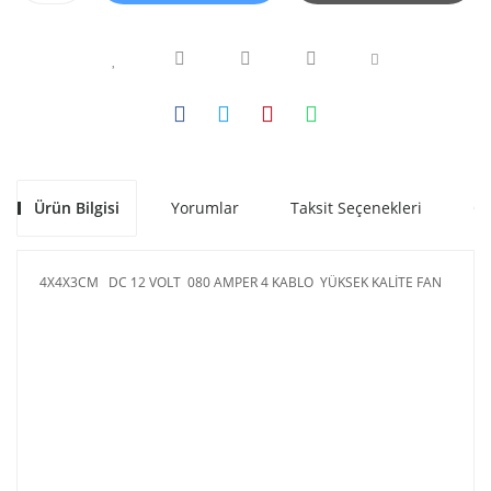
Ürün Bilgisi
Yorumlar
Taksit Seçenekleri
Ön
4X4X3CM DC 12 VOLT 080 AMPER 4 KABLO YÜKSEK KALİTE FAN