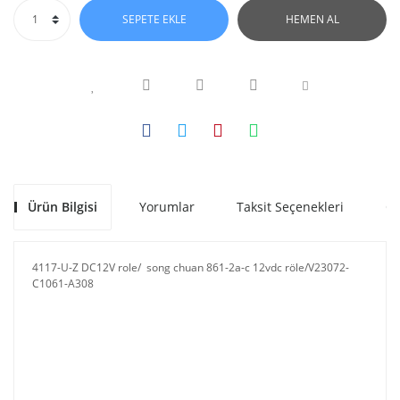
SEPETE EKLE
HEMEN AL
Ürün Bilgisi
Yorumlar
Taksit Seçenekleri
Ön
4117-U-Z DC12V role/ song chuan 861-2a-c 12vdc röle/V23072-
C1061-A308