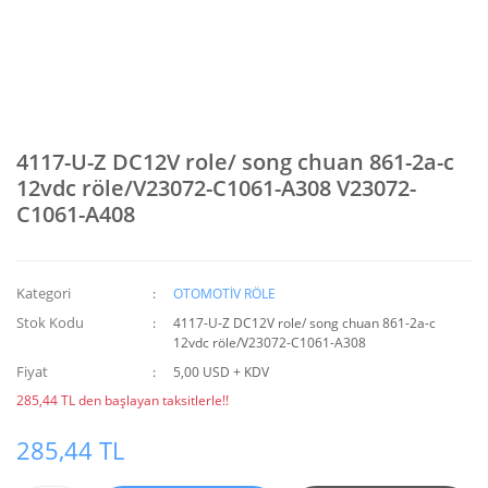
4117-U-Z DC12V role/ song chuan 861-2a-c
12vdc röle/V23072-C1061-A308 V23072-
C1061-A408
Kategori
OTOMOTİV RÖLE
Stok Kodu
4117-U-Z DC12V role/ song chuan 861-2a-c
12vdc röle/V23072-C1061-A308
Fiyat
5,00 USD + KDV
285,44 TL den başlayan taksitlerle!!
285,44 TL