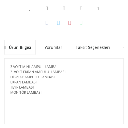
Ürün Bilgisi
Yorumlar
Taksit Seçenekleri
Ön
3 VOLT MİNİ AMPUL LAMBA
3 VOLT EKRAN AMPULU LAMBASI
DİSPLAY AMPULU LAMBASI
EKRAN LAMBASI
TEYP LAMBASI
MONİTÖR LAMBASI