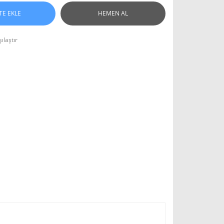
TE EKLE
HEMEN AL
ılaştır