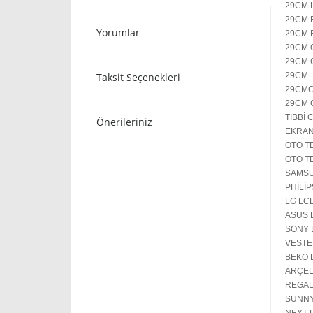
29CM 
29CM 
Yorumlar
29CM 
29CM 
29CM 
Taksit Seçenekleri
29CM 
29CM
29CM 
TIBBİ
Önerileriniz
EKRAN
OTO T
OTO T
SAMSU
PHİLİ
LG LC
ASUS 
SONY 
VESTE
BEKO 
ARÇEL
REGAL
SUNNY