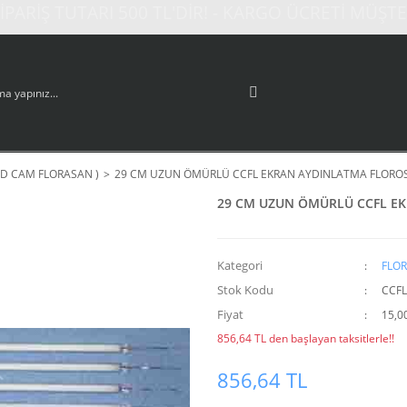
PARİŞ TUTARI 500 TL'DİR! - KARGO ÜCRETİ MÜŞTER
CD CAM FLORASAN )
29 CM UZUN ÖMÜRLÜ CCFL EKRAN AYDINLATMA FLORO
29 CM UZUN ÖMÜRLÜ CCFL E
Kategori
FLOR
Stok Kodu
CCF
Fiyat
15,0
856,64 TL den başlayan taksitlerle!!
856,64 TL