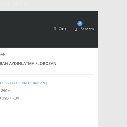
İYE AİTTİR!
0
Giriş
Sepetim
SANI
KRAN AYDINLATMA FLOROSANI
OSAN ( LCD CAM FLORASAN )
L-29CM
0 USD + KDV