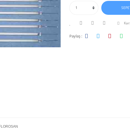
SEPE
Karş
Paylaş :
FLOROSAN