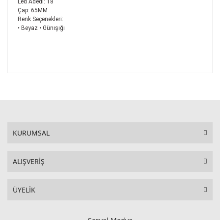
Led Adedi: 18
Çap: 65MM
Renk Seçenekleri:
• Beyaz • Günışığı
KURUMSAL
ALIŞVERİŞ
ÜYELİK