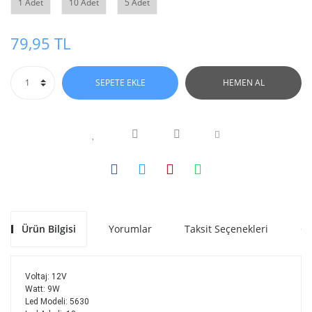
1 Adet
10 Adet
5 Adet
79,95 TL
SEPETE EKLE
HEMEN AL
Ürün Bilgisi
Yorumlar
Taksit Seçenekleri
Ön
Voltaj: 12V
Watt: 9W
Led Modeli: 5630