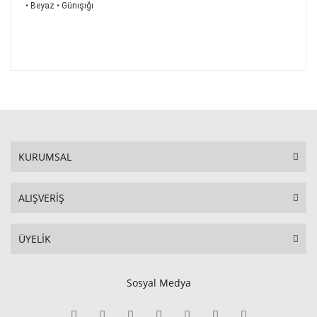
• Beyaz • Günışığı
KURUMSAL
ALIŞVERİŞ
ÜYELİK
Sosyal Medya